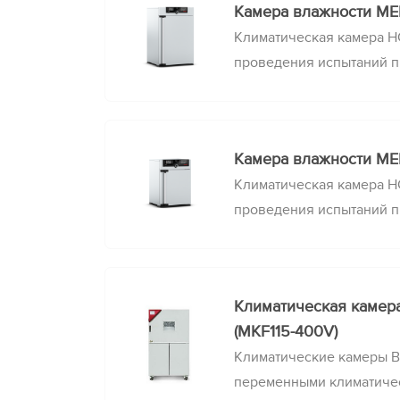
Камера влажности M
металлов и сплавов к рж
Климатическая камера H
проведения испытаний п
и влажности на износост
продолжительность хран
условиях, прочность упа
Камера влажности M
металлов и сплавов к рж
Климатическая камера H
проведения испытаний п
и влажности на износост
продолжительность хран
условиях, прочность упа
Климатическая камер
металлов и сплавов к рж
(MKF115-400V)
Климатические камеры B
переменными климатиче