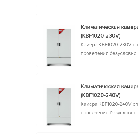
быстрой смены температ
влажности.
Климатическая камер
(KBF1020-230V)
Камера KBF1020-230V сп
проведения безусловно
стабильности при точно
постоянных климатическ
Климатическая камер
(KBF1020-240V)
Камера KBF1020-240V сп
проведения безусловно
стабильности при точно
постоянных климатическ