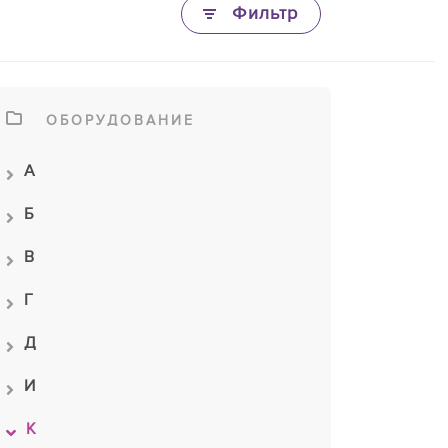
Фильтр
ОБОРУДОВАНИЕ
А
Б
В
Г
Д
И
К