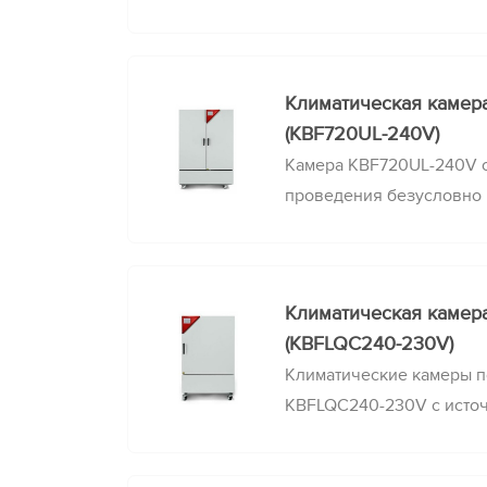
стабильности при точно
постоянных климатическ
Климатическая камер
(KBF720UL-240V)
Камера KBF720UL-240V с
проведения безусловно
стабильности при точно
постоянных климатическ
Климатическая камер
(KBFLQC240-230V)
Климатические камеры п
KBFLQC240-230V с исто
нормам ICH и контролем 