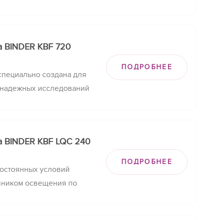
м поддержании
их условий.
а BINDER KBF 720
ПОДРОБНЕЕ
пециально создана для
 надежных исследований
м поддержании
их условий.
а BINDER KBF LQC 240
ПОДРОБНЕЕ
остоянных условий
чником освещения по
экспозиции.