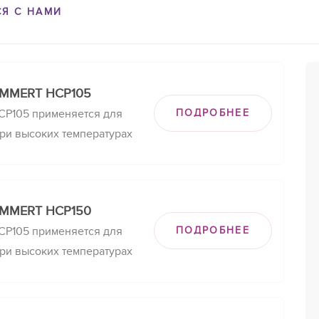
СЯ С НАМИ
EMMERT HCP105
CP105 применяется для
ПОДРОБНЕЕ
ри высоких температурах
ойкость,
ения в критических
ковки, устойчивость
EMMERT HCP150
авчине.
CP105 применяется для
ПОДРОБНЕЕ
ри высоких температурах
ойкость,
ения в критических
ковки, устойчивость