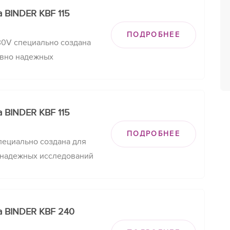
 BINDER KBF 115
ПОДРОБНЕЕ
30V специально создана
овно надежных
сти при точном
 климатических условий.
 BINDER KBF 115
ПОДРОБНЕЕ
пециально создана для
 надежных исследований
м поддержании
их условий.
а BINDER KBF 240