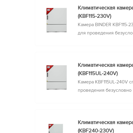
Климатическая камера
(KBF115-230V)
Камера BINDER KBF115-2
для проведения безусл
исследований стабильно
поддержании постоянных
Климатическая камера
(KBF115UL-240V)
Камера KBF115UL-240V с
проведения безусловно
стабильности при точно
постоянных климатическ
Климатическая камер
(KBF240-230V)