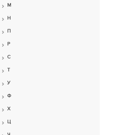
М
Н
П
Р
С
Т
У
Ф
Х
Ц
Ч