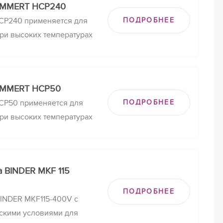
EMMERT HCP240
авчине.
CP240 применяется для
ПОДРОБНЕЕ
ри высоких температурах
ойкость,
ения в критических
ковки, устойчивость
EMMERT HCP50
авчине.
CP50 применяется для
ПОДРОБНЕЕ
ри высоких температурах
ойкость,
ения в критических
ковки, устойчивость
а BINDER MKF 115
авчине.
ПОДРОБНЕЕ
INDER MKF115-400V с
скими условиями для