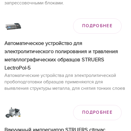
запрессовочными блоками.
ПОДРОБНЕЕ
Автоматическое устройство для
электролитического полирования и травления
металлографических образцов STRUERS
LectroPol-5
Автоматические устройства для электролитической
пробоподготовки образцов применяются для
выявления структуры металла, для снятия тонких слоев
металла при изучении остаточных напряжений, для
удаления наклепанного слоя после процессов
механической обработки, для травления образцов, при
ПОДРОБНЕЕ
подготовке образцов для исследования на
сканирующем или просвечивающем электронном
микроскопе.
Вакуумный импрегнатор STRUERS citovac