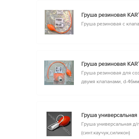
Груша резиновая КART
Груша резиновая с клапа
Груша резиновая КART
Груша резиновая для со
двумя клапанами, d-46м
Груша универсальная 
Груша универсальная д/
(синт.каучук,силикон)