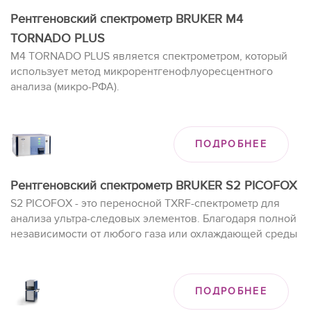
Рентгеновский спектрометр BRUKER M4
TORNADO PLUS
M4 TORNADO PLUS является спектрометром, который
использует метод микрорентгенофлуоресцентного
анализа (микро-РФА).
Спектрометр обеспечивает неразрушающий метод
химического анализ для различных типов проб, это
могут быть нефтяные керны, куски геологических
ПОДРОБНЕЕ
объектов, кости, предметы искусства, образцы керамик -
любые образцы неправильной формы, а также микро
включений в образце.
Рентгеновский спектрометр BRUKER S2 PICOFOX
S2 PICOFOX - это переносной TXRF-спектрометр для
анализа ультра-следовых элементов. Благодаря полной
независимости от любого газа или охлаждающей среды
анализатор может использоваться не только в
лаборатории, но и для анализов на месте в полевых
условиях.
ПОДРОБНЕЕ