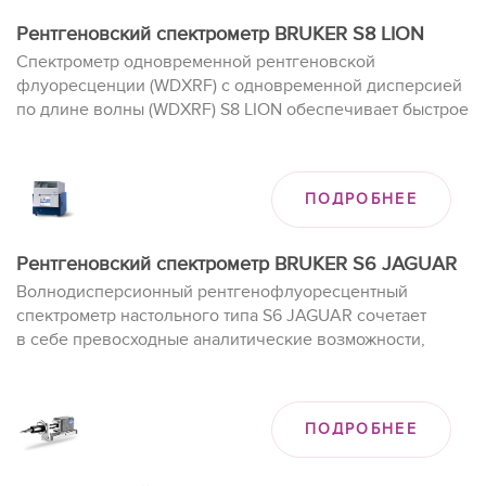
Рентгеновский спектрометр BRUKER S8 LION
Спектрометр одновременной рентгеновской
флуоресценции (WDXRF) с одновременной дисперсией
по длине волны (WDXRF) S8 LION обеспечивает быстрое
получение результата для процесса и контроля
качества в цементной, горнодобывающей,
горнодобывающей и металлургической отраслях
ПОДРОБНЕЕ
промышленности.
Рентгеновский спектрометр BRUKER S6 JAGUAR
Волнодисперсионный рентгенофлуоресцентный
спектрометр настольного типа S6 JAGUAR сочетает
в себе превосходные аналитические возможности,
основанные на передовых технологиях, компактный
размер и простоту установки.
ПОДРОБНЕЕ