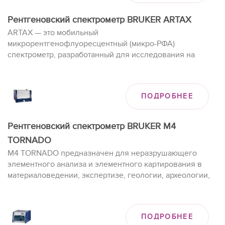
большему сообществу микроскопистов, которому до сих
пор не предлагались возможности EBSD.
Рентгеновский спектрометр BRUKER ARTAX
ARTAX — это мобильный
микрорентгенофлуоресцентный (микро-РФА)
спектрометр, разработанный для исследования на
месте уникальных объектов, представляющих большую
ценность, например, в искусствоведении или
археологии, а также сканирующего анализа небольших
ПОДРОБНЕЕ
площадей.
Рентгеновский спектрометр BRUKER M4
TORNADO
M4 TORNADO предназначен для неразрушающего
элементного анализа и элементного картирования в
материаловедении, экспертизе, геологии, археологии,
биологии и т.д.
ПОДРОБНЕЕ