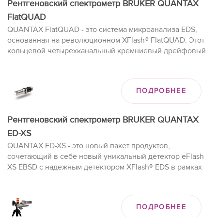
Рентгеновский спектрометр BRUKER QUANTAX
FlatQUAD
QUANTAX FlatQUAD - это система микроанализа EDS,
основанная на революционном XFlash® FlatQUAD. Этот
кольцевой четырехканальный кремниевый дрейфовый
детектор вставляется между полюсным наконечником
SEM и образцом, обеспечивая максимальный телесный
угол в EDS. В сочетании с пакетом аналитического
ПОДРОБНЕЕ
программного обеспечения ESPRIT QUANTAX FlatQUAD
обеспечивает непревзойденную производительность
картографирования даже для самых сложных образцов.
Рентгеновский спектрометр BRUKER QUANTAX
ED-XS
QUANTAX ED-XS - это новый пакет продуктов,
сочетающий в себе новый уникальный детектор eFlash
XS EBSD с надежным детектором XFlash® EDS в рамках
универсального пакета программного обеспечения
ESPRIT. Эта комбинация аппаратного и программного
обеспечения представляет собой новый подход к
ПОДРОБНЕЕ
предоставлению мощных аналитических инструментов