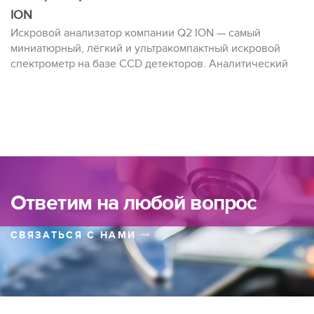
ION
Искровой анализатор компании Q2 ION — самый
миниатюрный, лёгкий и ультракомпактный искровой
спектрометр на базе CCD детекторов. Аналитический
диапазон Q2 ION перекрывает все основные примеси и
легирующие элементы в сплавах на основах Fe, Al, Cu,
Sn, Zn. Доступная цена, портативность и минимальные
затраты на эксплуатацию— основные преимущества
данного анализатора.
Ответим на любой вопрос
СВЯЗАТЬСЯ С НАМИ