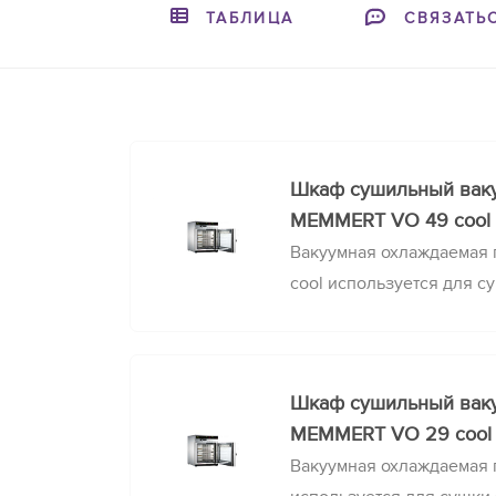
ТАБЛИЦА
СВЯЗАТЬ
Шкаф сушильный вак
MEMMERT VO 49 cool
Вакуумная охлаждаемая
cool используется для с
активных культур и проб
штаммов и других чувст
микроорганизмов.
Шкаф сушильный вак
MEMMERT VO 29 cool
Вакуумная охлаждаемая 