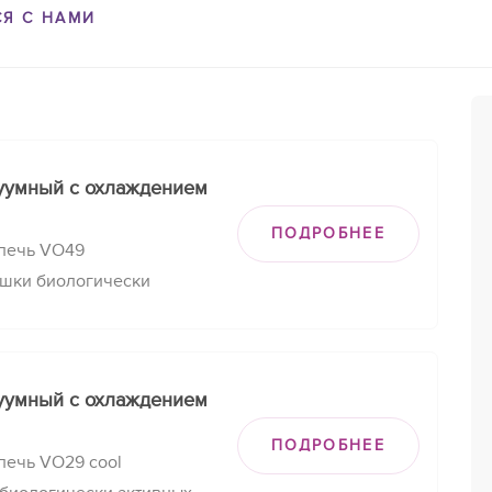
СЯ С НАМИ
уумный с охлаждением
ПОДРОБНЕЕ
 печь VO49
ушки биологически
иотиков, бактериальных
вительных
уумный с охлаждением
ПОДРОБНЕЕ
печь VO29 cool