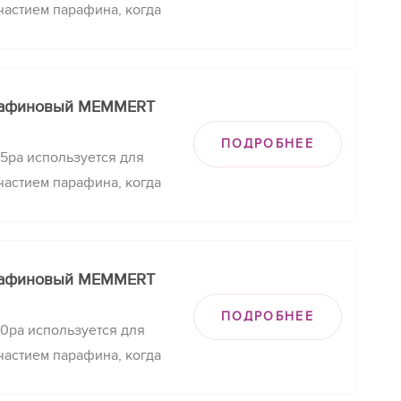
частием парафина, когда
аполнить поры и
бильную температуру и
анного времени.
рафиновый MEMMERT
ПОДРОБНЕЕ
pa используется для
частием парафина, когда
аполнить поры и
бильную температуру и
анного времени.
рафиновый MEMMERT
ПОДРОБНЕЕ
pa используется для
частием парафина, когда
аполнить поры и