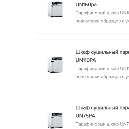
UN160pa
Парафиновый шкаф UN16
подготовки образцов с у
необходимо полностью з
отверстия, соблюдая ста
выдержку в течение зад
Шкаф сушильный па
UN110PA
Парафиновый шкаф UN11
подготовки образцов с у
необходимо полностью з
отверстия, соблюдая ста
выдержку в течение зад
Шкаф сушильный па
UN75PA
Парафиновый шкаф UN75