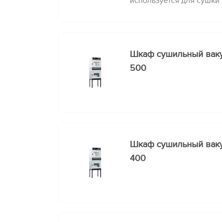
используется для сушки
культур и пробиотиков, 
других чувствительных 
Шкаф сушильный ва
500
Шкаф сушильный ва
400