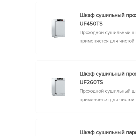
загрязнения материалов,
Шкаф сушильный пр
устанавливаются между 
UF450TS
комплектуются поддонам
Проходной сушильный 
применяется для чистой
между стерильными и о
сокращает вероятность 
инструментов или проб,
Шкаф сушильный пр
комнатами и комплектую
UF260TS
Проходной сушильный 
применяется для чистой
между стерильными и о
сокращает вероятность 
инструментов или проб,
Шкаф сушильный па
комнатами и комплектую