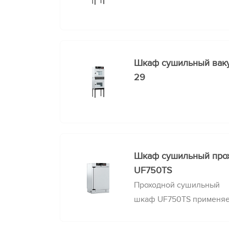
Шкаф сушильный ва
29
Шкаф сушильный пр
UF750TS
Проходной сушильный
шкаф UF750TS применяет
образцов между стерил
помещениями, сокращает