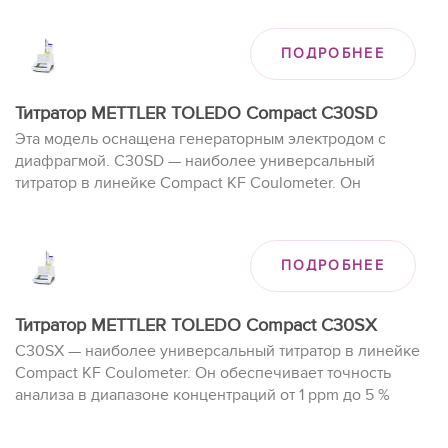
ПОДРОБНЕЕ
Титратор METTLER TOLEDO Compact C30SD
Эта модель оснащена генераторным электродом с
диафрагмой. C30SD — наиболее универсальный
титратор в линейке Compact KF Coulometer. Он
обеспечивает точность анализа в диапазоне
концентраций от 1 ppm до 5 % воды. ПО LabX
поддерживает 150 аналитических методов, все функции
ПОДРОБНЕЕ
управления данными и автоматическую работу печей
InMotion KF.
Титратор METTLER TOLEDO Compact C30SX
C30SX — наиболее универсальный титратор в линейке
Compact KF Coulometer. Он обеспечивает точность
анализа в диапазоне концентраций от 1 ppm до 5 %
воды. ПО LabX поддерживает 150 аналитических
методов, все функции управления данными и