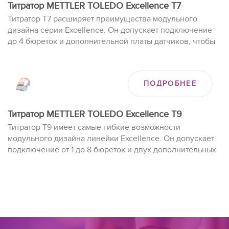
Титратор METTLER TOLEDO Excellence T7
Титратор T7 расширяет преимущества модульного
дизайна серии Excellence. Он допускает подключение
до 4 бюреток и дополнительной платы датчиков, чтобы
отвечать растущим потребностям, включая титрование
по Карлу Фишеру. Возможна автоматизация с
автоподатчиком InMotion и апгрейд до модели Т9.
ПОДРОБНЕЕ
Титратор METTLER TOLEDO Excellence T9
Титратор Т9 имеет самые гибкие возможности
модульного дизайна линейки Excellence. Он допускает
подключение от 1 до 8 бюреток и двух дополнительных
плат датчиков, чтобы отвечать растущим потребностям,
включая титрование по Карлу Фишеру. Возможна
автоматизация с подключением автосемплеров InMotion
и параллельным титрованием.