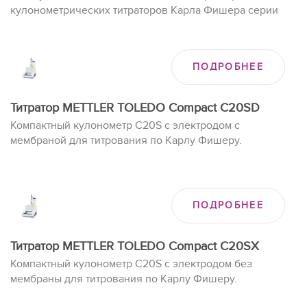
кулонометрических титраторов Карла Фишера серии
Compact. Он обеспечивает точность анализа в
диапазоне концентраций от 1 ppm до 5 % воды. Каждому
пользователю выделено четыре ярлыка и пять
ПОДРОБНЕЕ
аналитических методов.
Титратор METTLER TOLEDO Compact C20SD
Компактный кулонометр C20S с электродом с
мембраной для титрования по Карлу Фишеру.
ПОДРОБНЕЕ
Титратор METTLER TOLEDO Compact C20SX
Компактный кулонометр C20S с электродом без
мембраны для титрования по Карлу Фишеру.