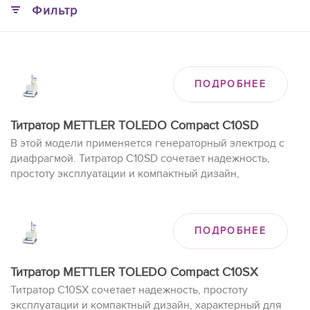
Фильтр
ПОДРОБНЕЕ
Титратор METTLER TOLEDO Compact C10SD
В этой модели применяется генераторный электрод с
диафрагмой. Титратор C10SD сочетает надежность,
простоту эксплуатации и компактный дизайн,
характерный для кулонометрических титраторов Карла
Фишера серии Compact. Он обеспечивает точность
анализа в диапазоне концентраций от 1 ppm до 5 %
ПОДРОБНЕЕ
воды.
Титратор METTLER TOLEDO Compact C10SX
Титратор C10SX сочетает надежность, простоту
эксплуатации и компактный дизайн, характерный для