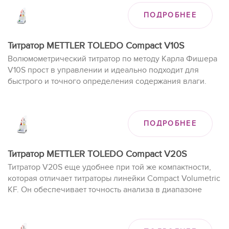
автоматическую работу печей InMotion KF для
ПОДРОБНЕЕ
достижения высокой производительности.
Титратор METTLER TOLEDO Compact V10S
Волюмометрический титратор по методу Карла Фишера
V10S прост в управлении и идеально подходит для
быстрого и точного определения содержания влаги.
Образцы с содержанием влаги от 100 ppm до 100 %
можно исследовать путем отдельного анализа или в
серии образцов со сбором статистики.
ПОДРОБНЕЕ
Титратор METTLER TOLEDO Compact V20S
Титратор V20S еще удобнее при той же компактности,
которая отличает титраторы линейки Compact Volumetric
KF. Он обеспечивает точность анализа в диапазоне
концентраций от 100 ppm до 100 % воды. Для каждого
пользователя предусмотрено 12 ярлыков. Прибор
поддерживает пять аналитических методов и все